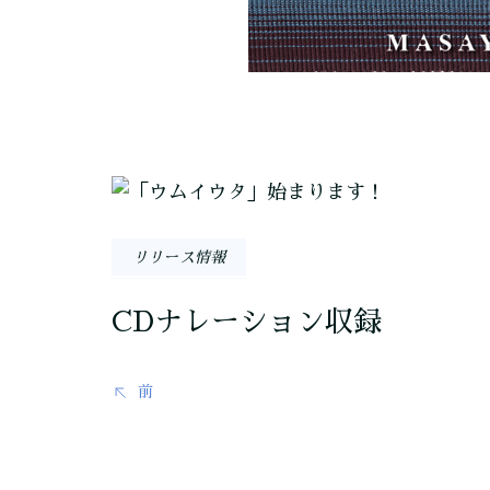
投
稿
リリース情報
ナ
CDナレーション収録
ビ
ゲ
前
ー