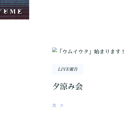
LIVE報告
夕涼み会
次