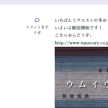
いちばんリクエストの多か
(「ウ
コメントをど
いよいよ配信開始です！
ム
うぞ
こちらからどうぞ↓
イ
http://www.tunecore.co.
ウ
タ」
始
ま
り
ま
す！)