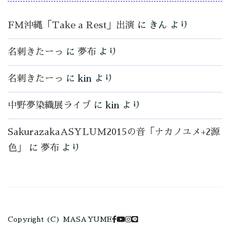
FM沖縄「Take a Rest」出演
に
きん
より
名刺きたーっ
に
夢布
より
名刺きたーっ
に
kin
より
中野夢染織展ライブ
に
kin
より
SakurazakaASYLUM2015の音「ナカノユメ+2源
色」
に
夢布
より
Copyright (C) MASAYUME