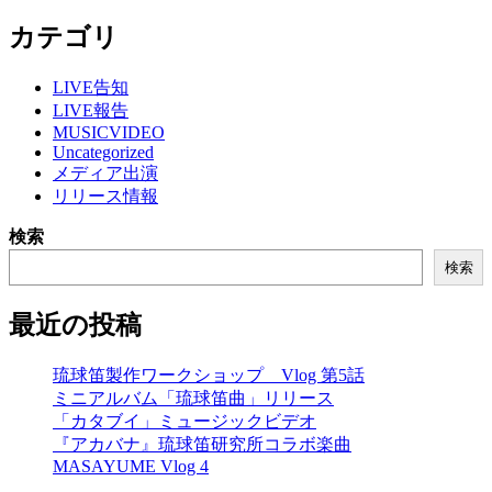
カテゴリ
LIVE告知
LIVE報告
MUSICVIDEO
Uncategorized
メディア出演
リリース情報
検索
検索
最近の投稿
琉球笛製作ワークショップ Vlog 第5話
ミニアルバム「琉球笛曲」リリース
「カタブイ」ミュージックビデオ
『アカバナ』琉球笛研究所コラボ楽曲
MASAYUME Vlog 4