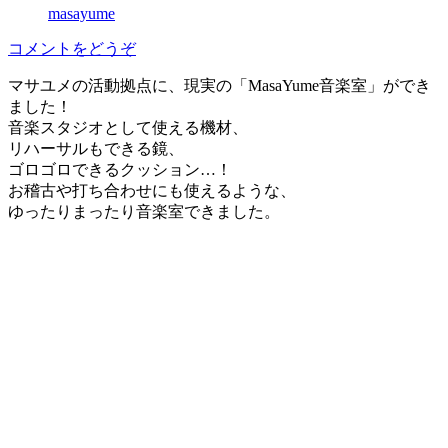
masayume
(「マ
コメントをどうぞ
サ
マサユメの活動拠点に、現実の「MasaYume音楽室」ができ
ユ
ました！
メ
音楽スタジオとして使える機材、
音
リハーサルもできる鏡、
楽
ゴロゴロできるクッション…！
室」
お稽古や打ち合わせにも使えるような、
で
ゆったりまったり音楽室できました。
き
ま
し
た)