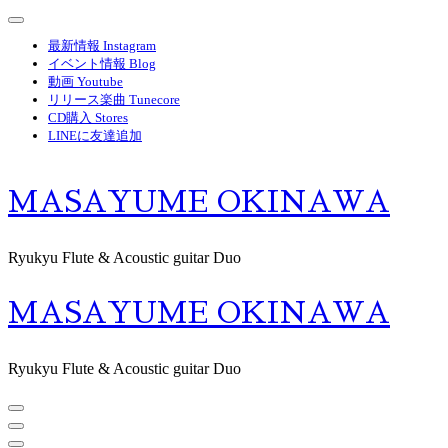
コ
ン
最新情報 Instagram
テ
イベント情報 Blog
ン
動画 Youtube
ツ
リリース楽曲 Tunecore
CD購入 Stores
へ
LINEに友達追加
ス
キ
ッ
MASAYUME OKINAWA
プ
(Enter
を
Ryukyu Flute & Acoustic guitar Duo
押
す)
MASAYUME OKINAWA
Ryukyu Flute & Acoustic guitar Duo