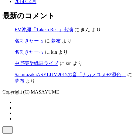
2014年4月
最新のコメント
FM沖縄「Take a Rest」出演
に
きん
より
名刺きたーっ
に
夢布
より
名刺きたーっ
に
kin
より
中野夢染織展ライブ
に
kin
より
SakurazakaASYLUM2015の音「ナカノユメ+2源色」
に
夢布
より
Copyright (C) MASAYUME