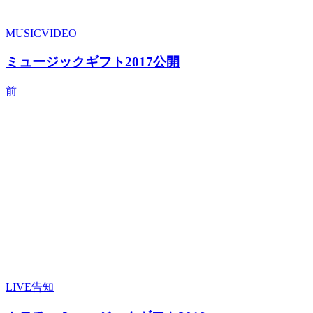
シ
MUSICVIDEO
ョ
ミュージックギフト2017公開
ン
前
LIVE告知