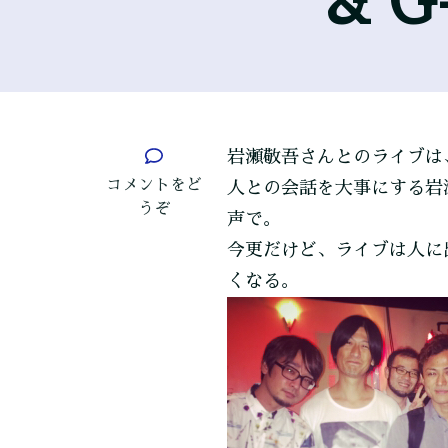
& G
岩瀬敬吾さんとのライブは
(『平
コメントをど
人との会話を大事にする岩
日
うぞ
声で。
だ
今更だけど、ライブは人に
っ
て
くなる。
ラ
イ
ブ
が
し
た