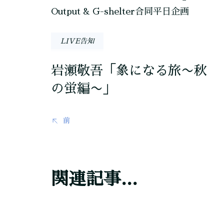
稿
ナ
LIVE告知
ビ
岩瀬敬吾「象になる旅〜秋
ゲ
の蛍編〜」
ー
前
シ
ョ
ン
関連記事...