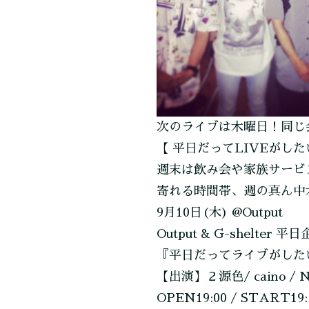
い!!』
Output
&
G-
shelter
合
同
平
次のライブは木曜日！同じ
日
【 平日だってLIVEがした
企
画)
週末は飲み会や家族サービ
寄れる時間帯、週の真ん中
9月10日(木) @Output
Output & G-shelter 平
『平日だってライブがしたい
【出演】２源色/ caino / 
OPEN19:00 / START19: