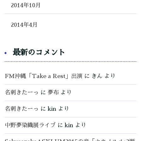
2014年10月
2014年4月
最新のコメント
FM沖縄「Take a Rest」出演
に
きん
より
名刺きたーっ
に
夢布
より
名刺きたーっ
に
kin
より
中野夢染織展ライブ
に
kin
より