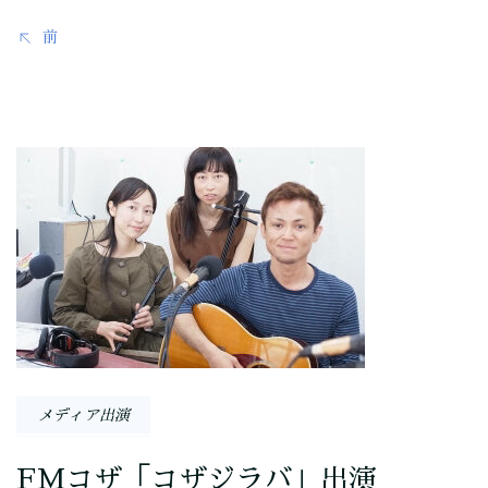
ゲ
前
ー
シ
ョ
ン
メディア出演
FMコザ「コザジラバ」出演