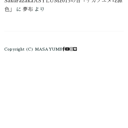
SakurazakaASYLUM2015の音「ナカノユメ+2源
色」
に
夢布
より
Copyright (C) MASAYUME