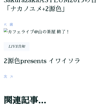
SakurazakaASYLUM2015の音
ビ
「ナカノユメ+2源色」
ゲ
前
ー
シ
LIVE告知
ョ
ン
2源色presents イワイソラ
次
関連記事...