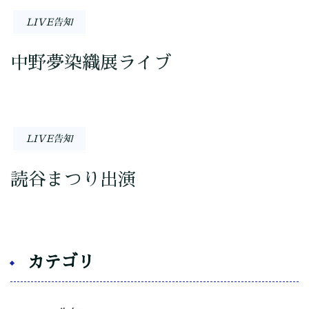
LIVE告知
中野夢染織展ライブ
LIVE告知
読谷まつり出演
カテゴリ