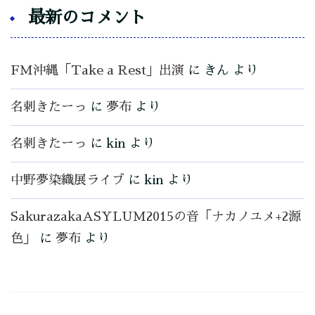
最新のコメント
FM沖縄「Take a Rest」出演
に
きん
より
名刺きたーっ
に
夢布
より
名刺きたーっ
に
kin
より
中野夢染織展ライブ
に
kin
より
SakurazakaASYLUM2015の音「ナカノユメ+2源
色」
に
夢布
より