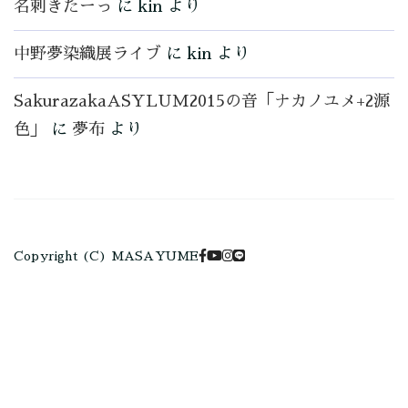
名刺きたーっ
に
kin
より
中野夢染織展ライブ
に
kin
より
SakurazakaASYLUM2015の音「ナカノユメ+2源
色」
に
夢布
より
Copyright (C) MASAYUME