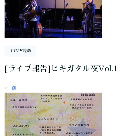
ナ
ビ
ゲ
ー
LIVE告知
シ
[ライブ報告]ヒキガタル夜Vol.1
ョ
前
ン