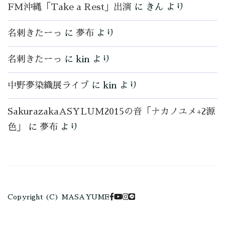
FM沖縄「Take a Rest」出演
に
きん
より
名刺きたーっ
に
夢布
より
名刺きたーっ
に
kin
より
中野夢染織展ライブ
に
kin
より
SakurazakaASYLUM2015の音「ナカノユメ+2源
色」
に
夢布
より
Copyright (C) MASAYUME