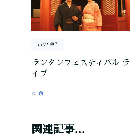
ナ
ビ
ゲ
ー
LIVE報告
シ
ランタンフェスティバル ラ
ョ
イブ
ン
前
関連記事...