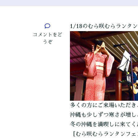
1/18のむら咲むらラン
(ラ
コメントをど
ン
うぞ
タ
ン
フ
ェ
ス
テ
ィ
バ
多くの方にご来場いただき
ル
沖縄も少しずつ寒さが増し
(1/18))
冬の沖縄を満喫しに来てく
［むら咲むらランタンフェ