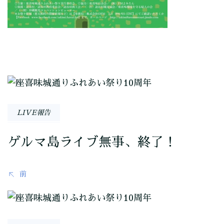
投
稿
LIVE報告
ナ
ゲルマ島ライブ無事、終了！
ビ
ゲ
前
ー
シ