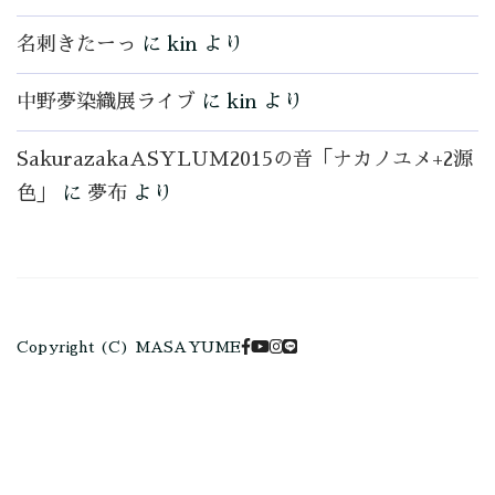
名刺きたーっ
に
kin
より
中野夢染織展ライブ
に
kin
より
SakurazakaASYLUM2015の音「ナカノユメ+2源
色」
に
夢布
より
Copyright (C) MASAYUME