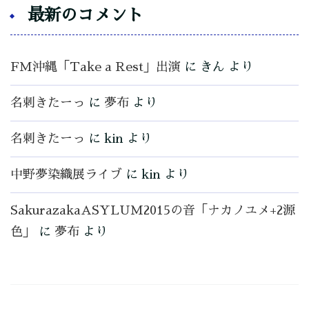
最新のコメント
FM沖縄「Take a Rest」出演
に
きん
より
名刺きたーっ
に
夢布
より
名刺きたーっ
に
kin
より
中野夢染織展ライブ
に
kin
より
SakurazakaASYLUM2015の音「ナカノユメ+2源
色」
に
夢布
より