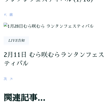
ビ
ゲ
前
ー
シ
LIVE告知
ョ
2月11日 むら咲むらランタンフェス
ン
ティバル
次
関連記事...