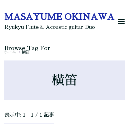
MASAYUME OKINAWA
Ryukyu Flute & Acoustic guitar Duo
Browse Tag For
ホーム
横笛
横笛
表示中: 1 - 1 / 1 記事