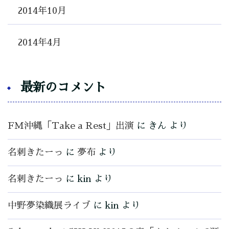
2014年10月
2014年4月
最新のコメント
FM沖縄「Take a Rest」出演
に
きん
より
名刺きたーっ
に
夢布
より
名刺きたーっ
に
kin
より
中野夢染織展ライブ
に
kin
より