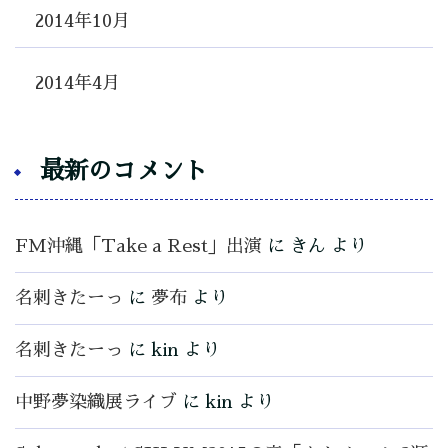
2014年10月
2014年4月
最新のコメント
FM沖縄「Take a Rest」出演
に
きん
より
名刺きたーっ
に
夢布
より
名刺きたーっ
に
kin
より
中野夢染織展ライブ
に
kin
より